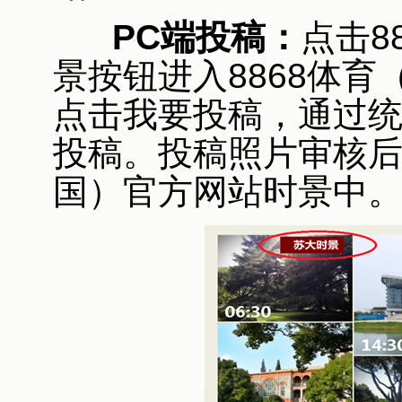
PC端投稿：
点击8
景按钮进入8868体
点击我要投稿，通过
投稿。投稿照片审核后
国）官方网站时景中