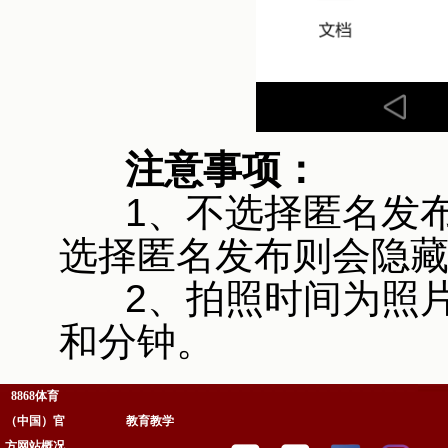
注意事项：
1、不选择匿名发布
选择匿名发布则会隐
2、拍照时间为照片
和分钟。
8868体育
（中国）官
教育教学
方网站概况