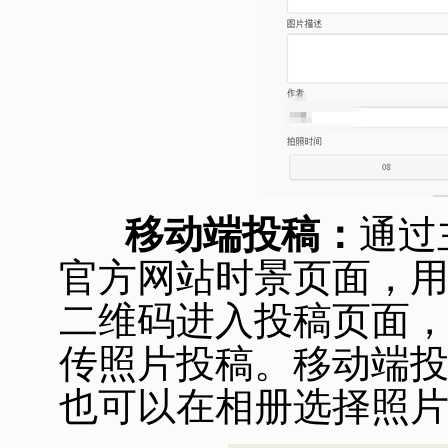
移动端投稿：
通过
官方网站时景页面，
二维码进入投稿页面
传照片投稿。
移动端
也可以在相册选择照