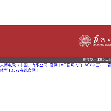
推荐使用IE8.0以
火博电竞（中国）有限公司_官网
|
AG官网入口_AG(中国)
|
一
体育
|
3377在线官网
|