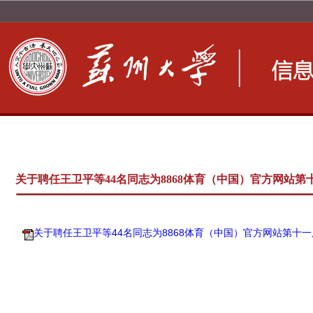
关于聘任王卫平等44名同志为8868体育（中国）官方网站
关于聘任王卫平等44名同志为8868体育（中国）官方网站第十一