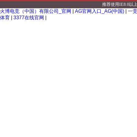
推荐使用IE8.0以
火博电竞（中国）有限公司_官网
|
AG官网入口_AG(中国)
|
一
体育
|
3377在线官网
|