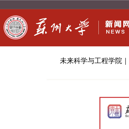
未来科学与工程学院｜