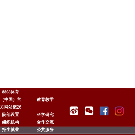
8868体育
（中国）官
教育教学
方网站概况
院部设置
科学研究
组织机构
合作交流
招生就业
公共服务