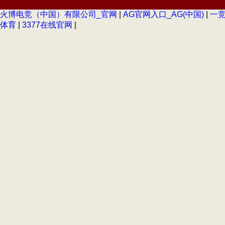
火博电竞（中国）有限公司_官网
|
AG官网入口_AG(中国)
|
一
体育
|
3377在线官网
|