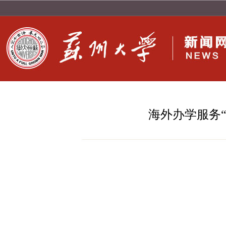
海外办学服务“