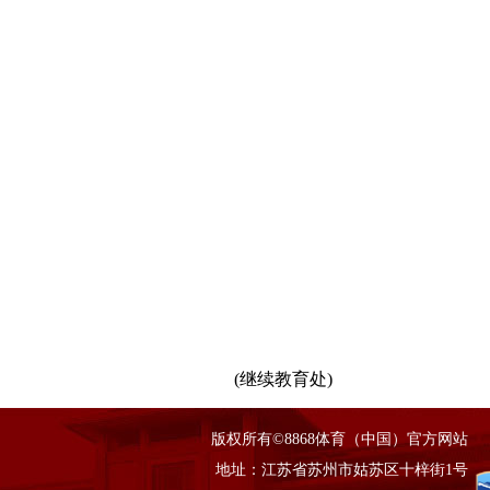
(继续教育处)
版权所有©8868体育（中国）官方网站
地址：江苏省苏州市姑苏区十梓街1号