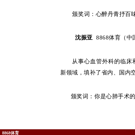
颁奖词：心醉丹青抒百
沈振亚
8868体育（
颁奖
从事心血管外科的临床
新领域，填补了省内、国内
颁奖词：你是心肺手术的
8868体育