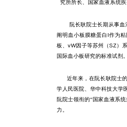
究所所长、国家血液系统疾
阮长耿院士长期从事血
阐明血小板膜糖蛋白
I
作为粘
板、
vW
因子等苏州（
SZ
）
国际血小板研究的标准试剂
近年来，在阮长耿院士
学人民医院、华中科技大学
阮院士领衔的“国家血液系
力。