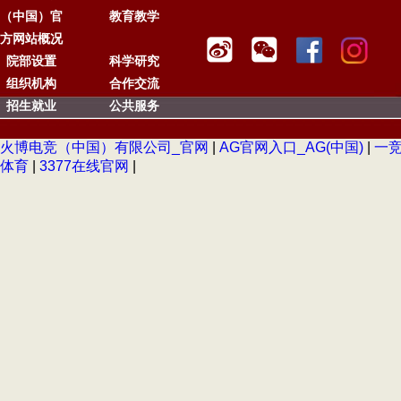
（中国）官
教育教学
方网站概况
院部设置
科学研究
组织机构
合作交流
招生就业
公共服务
火博电竞（中国）有限公司_官网
|
AG官网入口_AG(中国)
|
一
体育
|
3377在线官网
|