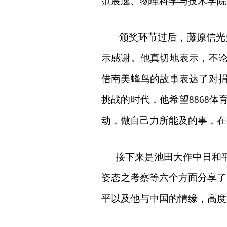
范宸逸、物理科学与技术学院
颁奖环节过后，藤原信光先生
示感谢。他真切地表示，不
借南美蜂鸟的故事表达了对
挑战的时代，他希望8868
动，做自己力所能及的事，在
接下来是池田大作中日和
姿态之考察等六个方面分享了
平以及他与中国的情缘，高度